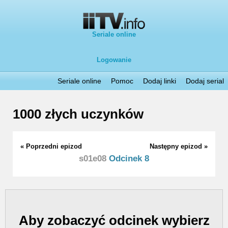
Seriale online
Logowanie
Seriale online
Pomoc
Dodaj linki
Dodaj serial
1000 złych uczynków
« Poprzedni epizod
Następny epizod »
s01e08
Odcinek 8
Aby zobaczyć odcinek wybierz