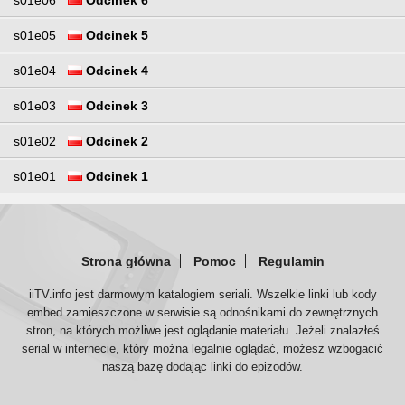
s01e06
Odcinek 6
s01e05
Odcinek 5
s01e04
Odcinek 4
s01e03
Odcinek 3
s01e02
Odcinek 2
s01e01
Odcinek 1
Strona główna
Pomoc
Regulamin
iiTV.info jest darmowym katalogiem seriali. Wszelkie linki lub kody
embed zamieszczone w serwisie są odnośnikami do zewnętrznych
stron, na których możliwe jest oglądanie materiału. Jeżeli znalazłeś
serial w internecie, który można legalnie oglądać, możesz wzbogacić
naszą bazę dodając linki do epizodów.