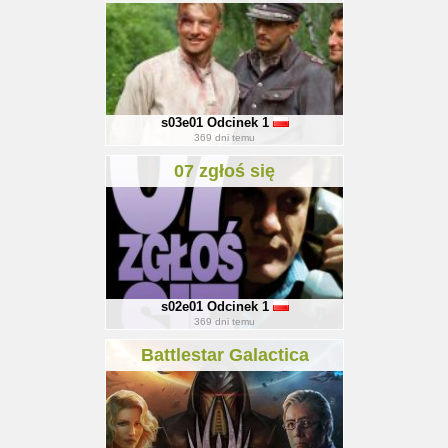
s03e01
Odcinek 1
369
dni temu
07 zgłoś się
s02e01
Odcinek 1
369
dni temu
Battlestar Galactica