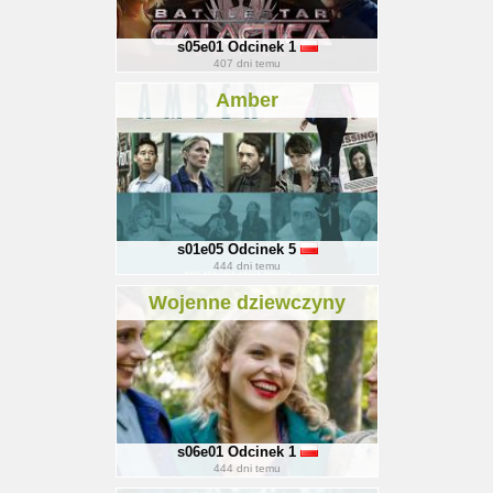
s05e01
Odcinek 1
407
dni temu
Amber
s01e05
Odcinek 5
444
dni temu
Wojenne dziewczyny
s06e01
Odcinek 1
444
dni temu