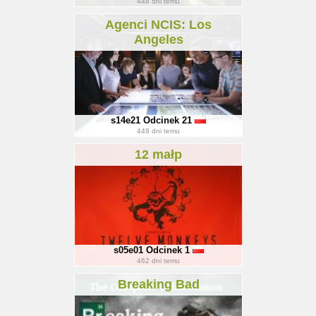
448
dni temu
Agenci NCIS: Los
Angeles
s14e21
Odcinek 21
448
dni temu
12 małp
s05e01
Odcinek 1
462
dni temu
Breaking Bad