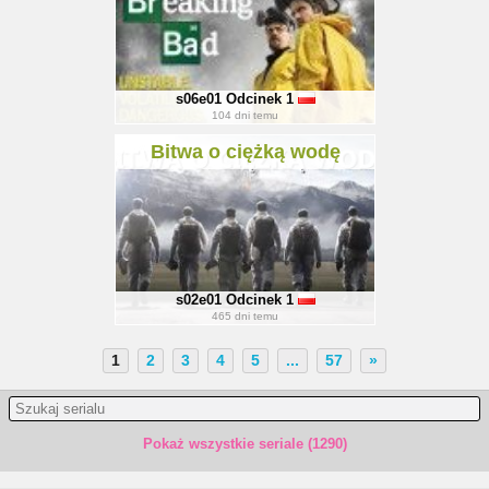
s06e01
Odcinek 1
104
dni temu
Bitwa o ciężką wodę
s02e01
Odcinek 1
465
dni temu
1
2
3
4
5
...
57
»
Pokaż wszystkie seriale (1290)