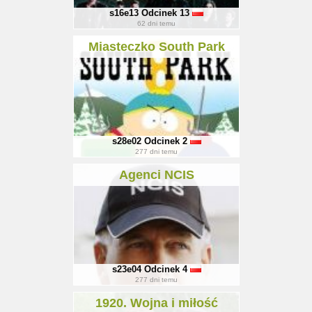
s16e13
Odcinek 13
62
dni temu
Miasteczko South Park
s28e02
Odcinek 2
277
dni temu
Agenci NCIS
s23e04
Odcinek 4
277
dni temu
1920. Wojna i miłość