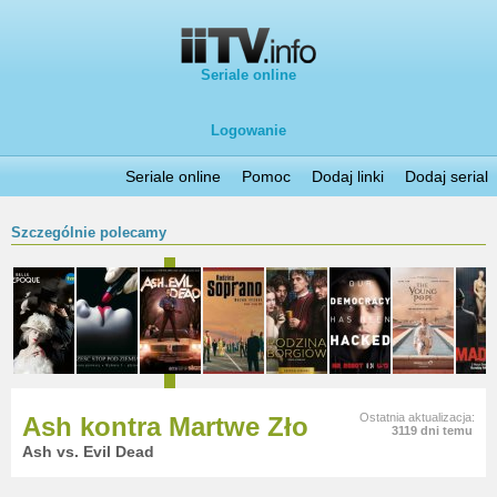
Seriale online
Logowanie
Seriale online
Pomoc
Dodaj linki
Dodaj serial
Szczególnie polecamy
Ostatnia aktualizacja:
Rodzina Soprano
3055 dni temu
The Sopranos