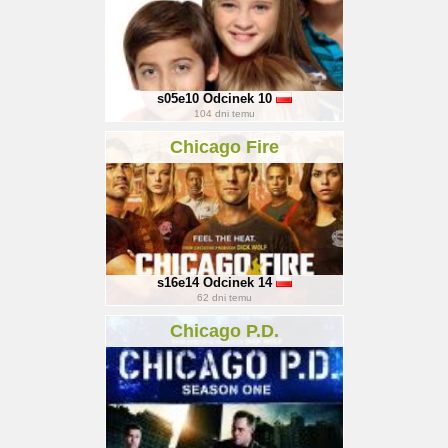
s05e10
Odcinek 10
104
dni temu
Chicago Fire
s16e14
Odcinek 14
62
dni temu
Chicago P.D.