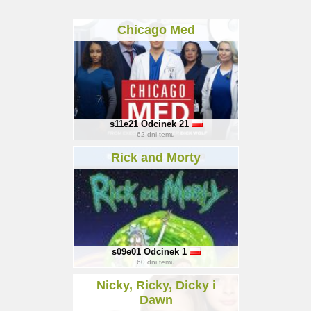
Chicago Med
s11e21
Odcinek 21
62
dni temu
Rick and Morty
s09e01
Odcinek 1
60
dni temu
Nicky, Ricky, Dicky i
Dawn