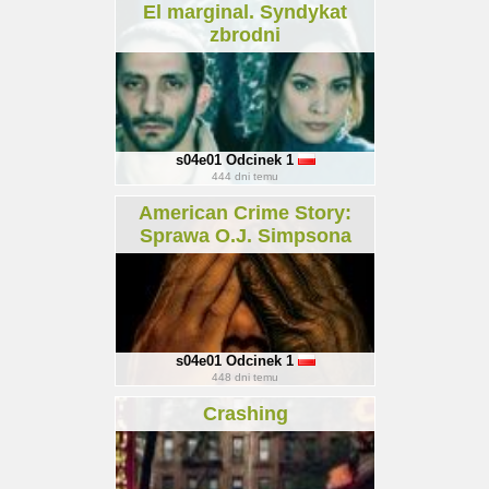
El marginal. Syndykat
zbrodni
s04e01
Odcinek 1
444
dni temu
American Crime Story:
Sprawa O.J. Simpsona
s04e01
Odcinek 1
448
dni temu
Crashing