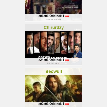
s01e01
Odcinek 1
448
dni temu
Chirurdzy
s24e01
Odcinek 1
88
dni temu
Beowulf
s02e01
Odcinek 1