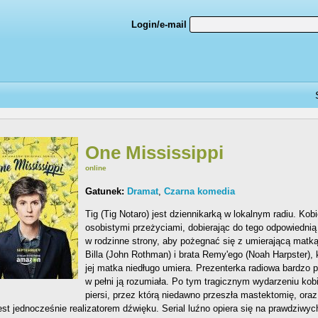
Login/e-mail
One Mississippi
online
Gatunek:
Dramat
,
Czarna komedia
Tig (Tig Notaro) jest dziennikarką w lokalnym radiu. Kob
osobistymi przeżyciami, dobierając do tego odpowiednią
w rodzinne strony, aby pożegnać się z umierającą matką
Billa (John Rothman) i brata Remy'ego (Noah Harpster), 
jej matka niedługo umiera. Prezenterka radiowa bardzo 
w pełni ją rozumiała. Po tym tragicznym wydarzeniu kobi
piersi, przez którą niedawno przeszła mastektomię, oraz
jest jednocześnie realizatorem dźwięku. Serial luźno opiera się na prawdziwyc