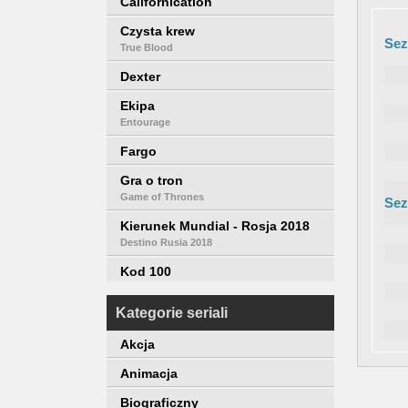
Californication
Czysta krew
Sez
True Blood
Dexter
Ekipa
Entourage
Fargo
Gra o tron
Game of Thrones
Sez
Kierunek Mundial - Rosja 2018
Destino Rusia 2018
Kod 100
100 Code
Kategorie seriali
Mad Men
Akcja
Miasteczko Twin Peaks
Twin Peaks
Animacja
Młody papież
Biograficzny