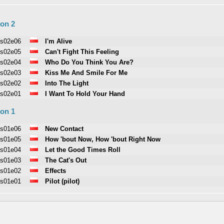
on 2
s02e06
I'm Alive
s02e05
Can't Fight This Feeling
s02e04
Who Do You Think You Are?
s02e03
Kiss Me And Smile For Me
s02e02
Into The Light
s02e01
I Want To Hold Your Hand
on 1
s01e06
New Contact
s01e05
How 'bout Now, How 'bout Right Now
s01e04
Let the Good Times Roll
s01e03
The Cat's Out
s01e02
Effects
s01e01
Pilot (pilot)