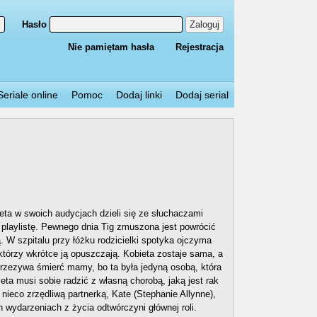
Hasło
Zaloguj
Nie pamiętam hasła
Rejestracja
Seriale online
Pomoc
Dodaj linki
Dodaj serial
ieta w swoich audycjach dzieli się ze słuchaczami
 playlistę. Pewnego dnia Tig zmuszona jest powrócić
. W szpitalu przy łóżku rodzicielki spotyka ojczyma
którzy wkrótce ją opuszczają. Kobieta zostaje sama, a
przezywa śmierć mamy, bo ta była jedyną osobą, która
eta musi sobie radzić z własną chorobą, jaką jest rak
 nieco zrzędliwą partnerką, Kate (Stephanie Allynne),
h wydarzeniach z życia odtwórczyni głównej roli.