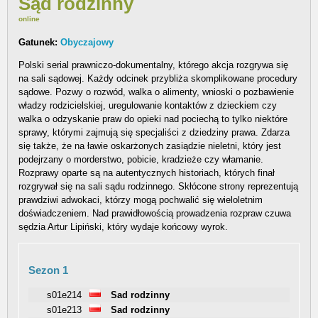
Sąd rodzinny
online
Gatunek:
Obyczajowy
Polski serial prawniczo-dokumentalny, którego akcja rozgrywa się
na sali sądowej. Każdy odcinek przybliża skomplikowane procedury
sądowe. Pozwy o rozwód, walka o alimenty, wnioski o pozbawienie
władzy rodzicielskiej, uregulowanie kontaktów z dzieckiem czy
walka o odzyskanie praw do opieki nad pociechą to tylko niektóre
sprawy, którymi zajmują się specjaliści z dziedziny prawa. Zdarza
się także, że na ławie oskarżonych zasiądzie nieletni, który jest
podejrzany o morderstwo, pobicie, kradzieże czy włamanie.
Rozprawy oparte są na autentycznych historiach, których finał
rozgrywał się na sali sądu rodzinnego. Skłócone strony reprezentują
prawdziwi adwokaci, którzy mogą pochwalić się wieloletnim
doświadczeniem. Nad prawidłowością prowadzenia rozpraw czuwa
sędzia Artur Lipiński, który wydaje końcowy wyrok.
Sezon 1
s01e214
Sad rodzinny
s01e213
Sad rodzinny