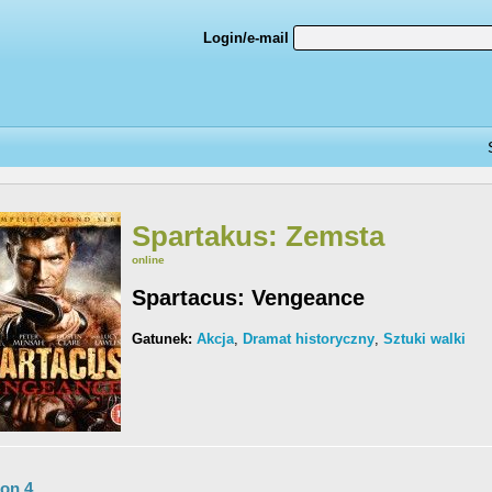
Login/e-mail
Spartakus: Zemsta
online
Spartacus: Vengeance
Gatunek:
Akcja
,
Dramat historyczny
,
Sztuki walki
on 4