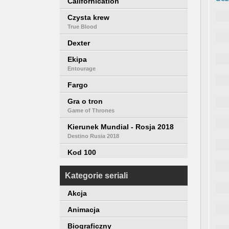
Californication
Czysta krew
True Blood
Dexter
Ekipa
Entourage
Fargo
Gra o tron
Game of Thrones
Kierunek Mundial - Rosja 2018
Destino Rusia 2018
Kod 100
100 Code
Kategorie seriali
Mad Men
Akcja
Miasteczko Twin Peaks
Twin Peaks
Animacja
Młody papież
Biograficzny