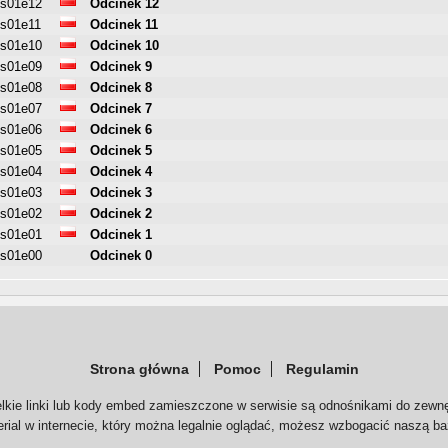
s01e12
Odcinek 12
s01e11
Odcinek 11
s01e10
Odcinek 10
s01e09
Odcinek 9
s01e08
Odcinek 8
s01e07
Odcinek 7
s01e06
Odcinek 6
s01e05
Odcinek 5
s01e04
Odcinek 4
s01e03
Odcinek 3
s01e02
Odcinek 2
s01e01
Odcinek 1
s01e00
Odcinek 0
Strona główna
Pomoc
Regulamin
elkie linki lub kody embed zamieszczone w serwisie są odnośnikami do zewnę
serial w internecie, który można legalnie oglądać, możesz wzbogacić naszą ba