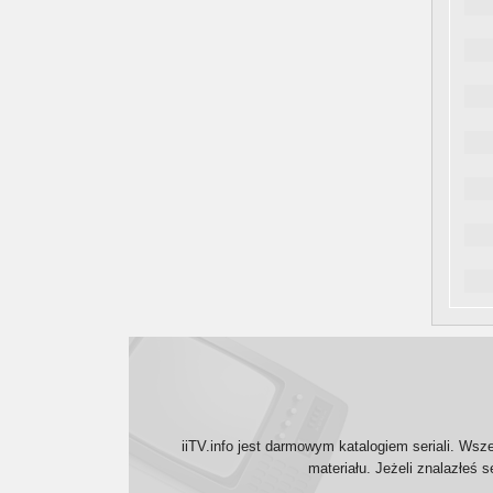
iiTV.info jest darmowym katalogiem seriali. Wsz
materiału. Jeżeli znalazłeś 