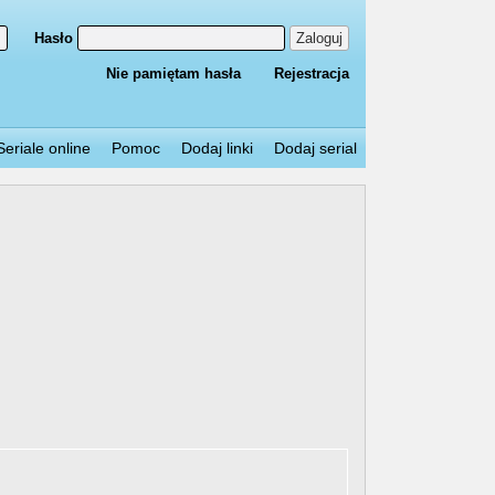
Hasło
Zaloguj
Nie pamiętam hasła
Rejestracja
Seriale online
Pomoc
Dodaj linki
Dodaj serial