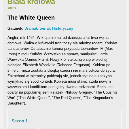
Biała królowa
online
The White Queen
Gatunek:
Dramat
,
Serial
,
Historyczny
Anglia, rok 1464. W kraju niemal od dziesięciu lat trwa wojna
domowa. Walka o królewski tron toczy się między rodami Yorków i
Lancasterów. Ostatecznie korona przypada Edwardowi IV (Max
Irons) z rodu Yorków. Wszystko za sprawą manipulacji lorda
Warwicka (James Frain). Nowy król zakochuje się w biednej
plebejce Elizabeth Woodville (Rebecca Ferguson). Kobieta po
śmierci męża została z dwójką dzieci i nie ma środków do życia.
Zakochani w tajemnicy pobierają się, jednak sytuacja zaczyna
wymykać się spod kontroli. Kobieta musi stawić czoła nowym
wyzwaniom i konfliktom pomiędzy dwoma rodzinami. Serial jest
oparty na popularnej serii książek Philippy Gregory, "The Cousin's
War" ("The White Queen", "The Red Queen", "The Kingmaker’s
Daughter").
Sezon 1