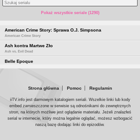
Pokaż wszystkie seriale (1290)
American Crime Story: Sprawa O.J. Simpsona
American Crime Story
Ash kontra Martwe Zło
Ash vs. Evil Dead
Belle Epoque
Breaking Bad
Californication
Strona główna
Pomoc
Regulamin
Czysta krew
True Blood
iiTV.info jest darmowym katalogiem seriali. Wszelkie linki lub kody
embed zamieszczone w serwisie są odnośnikami do zewnętrznych
Dexter
stron, na których możliwe jest oglądanie materiału. Jeżeli znalazłeś
Ekipa
serial w internecie, który można legalnie oglądać, możesz wzbogacić
Entourage
naszą bazę dodając linki do epizodów.
Fargo