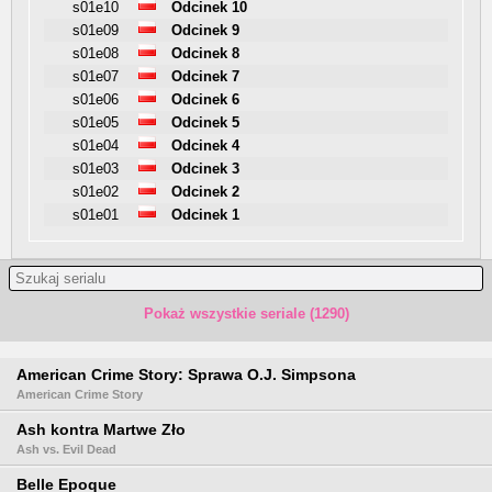
s01e10
Odcinek 10
s01e09
Odcinek 9
s01e08
Odcinek 8
s01e07
Odcinek 7
s01e06
Odcinek 6
s01e05
Odcinek 5
s01e04
Odcinek 4
s01e03
Odcinek 3
s01e02
Odcinek 2
s01e01
Odcinek 1
Pokaż wszystkie seriale (1290)
American Crime Story: Sprawa O.J. Simpsona
American Crime Story
Ash kontra Martwe Zło
Ash vs. Evil Dead
Belle Epoque