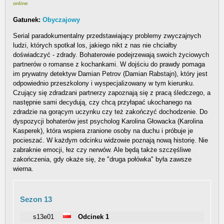
online
Gatunek:
Obyczajowy
Serial paradokumentalny przedstawiający problemy zwyczajnych
ludzi, których spotkał los, jakiego nikt z nas nie chciałby
doświadczyć - zdrady. Bohaterowie podejrzewają swoich życiowych
partnerów o romanse z kochankami. W dojściu do prawdy pomaga
im prywatny detektyw Damian Petrov (Damian Rabstajn), który jest
odpowiednio przeszkolony i wyspecjalizowany w tym kierunku.
Czujący się zdradzani partnerzy zapoznają się z pracą śledczego, a
następnie sami decydują, czy chcą przyłapać ukochanego na
zdradzie na gorącym uczynku czy też zakończyć dochodzenie. Do
dyspozycji bohaterów jest psycholog Karolina Głowacka (Karolina
Kasperek), która wspiera zranione osoby na duchu i próbuje je
pocieszać. W każdym odcinku widzowie poznają nową historię. Nie
zabraknie emocji, łez czy nerwów. Ale będą także szczęśliwe
zakończenia, gdy okaże się, że "druga połówka" była zawsze
wierna.
Sezon 13
s13e01
Odcinek 1