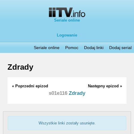
Seriale online
Logowanie
Seriale online
Pomoc
Dodaj linki
Dodaj serial
Zdrady
« Poprzedni epizod
Następny epizod »
s01e116
Zdrady
Wszystkie linki zostały usunięte.