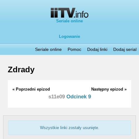
Seriale online
Logowanie
Seriale online
Pomoc
Dodaj linki
Dodaj serial
Zdrady
« Poprzedni epizod
Następny epizod »
s11e09
Odcinek 9
Wszystkie linki zostały usunięte.