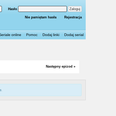
Hasło
Zaloguj
Nie pamiętam hasła
Rejestracja
Seriale online
Pomoc
Dodaj linki
Dodaj serial
Następny epizod »
e.