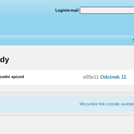
Login/e-mail
ady
s05e11
Odcinek 11
zedni epizod
Wszystkie linki zostały usunięt