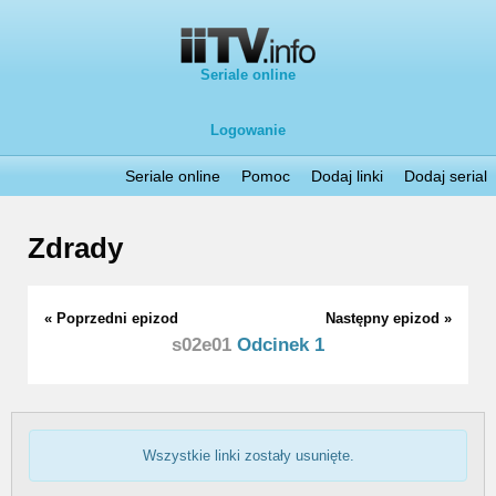
Seriale online
Logowanie
Seriale online
Pomoc
Dodaj linki
Dodaj serial
Zdrady
« Poprzedni epizod
Następny epizod »
s02e01
Odcinek 1
Wszystkie linki zostały usunięte.