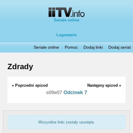
Seriale online
Logowanie
Seriale online
Pomoc
Dodaj linki
Dodaj serial
Zdrady
« Poprzedni epizod
Następny epizod »
s09e07
Odcinek 7
Wszystkie linki zostały usunięte.