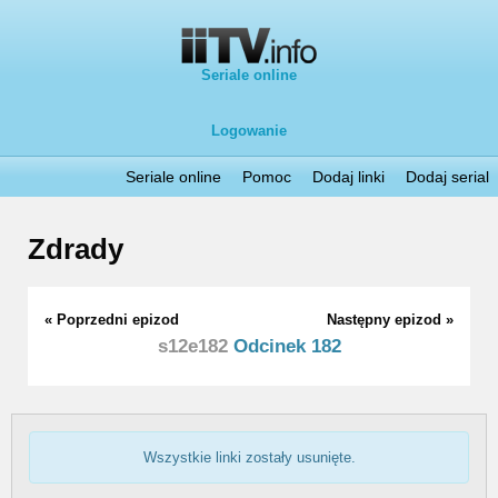
Seriale online
Logowanie
Seriale online
Pomoc
Dodaj linki
Dodaj serial
Zdrady
« Poprzedni epizod
Następny epizod »
s12e182
Odcinek 182
Wszystkie linki zostały usunięte.