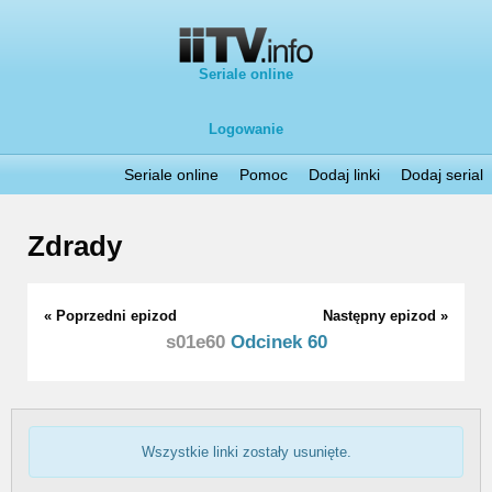
Seriale online
Logowanie
Seriale online
Pomoc
Dodaj linki
Dodaj serial
Zdrady
« Poprzedni epizod
Następny epizod »
s01e60
Odcinek 60
Wszystkie linki zostały usunięte.