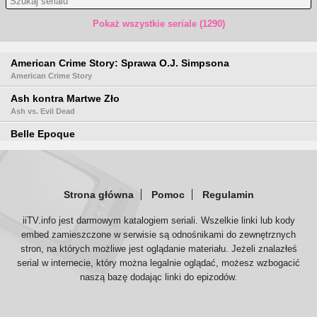
Pokaż wszystkie seriale (1290)
American Crime Story: Sprawa O.J. Simpsona
American Crime Story
Ash kontra Martwe Zło
Ash vs. Evil Dead
Belle Epoque
Breaking Bad
Californication
Strona główna
Pomoc
Regulamin
Czysta krew
True Blood
iiTV.info jest darmowym katalogiem seriali. Wszelkie linki lub kody
embed zamieszczone w serwisie są odnośnikami do zewnętrznych
Dexter
stron, na których możliwe jest oglądanie materiału. Jeżeli znalazłeś
Ekipa
serial w internecie, który można legalnie oglądać, możesz wzbogacić
Entourage
naszą bazę dodając linki do epizodów.
Fargo