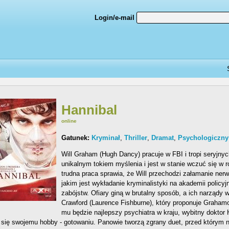
Login/e-mail
Hannibal
online
Gatunek:
Kryminał
,
Thriller
,
Dramat
,
Psychologiczny
Will Graham (Hugh Dancy) pracuje w FBI i tropi seryjn
unikalnym tokiem myślenia i jest w stanie wczuć się w 
trudna praca sprawia, że Will przechodzi załamanie ner
jakim jest wykładanie kryminalistyki na akademii policy
zabójstw. Ofiary giną w brutalny sposób, a ich narządy
Crawford (Laurence Fishburne), który proponuje Graham
mu będzie najlepszy psychiatra w kraju, wybitny doktor 
 się swojemu hobby - gotowaniu. Panowie tworzą zgrany duet, przed którym ni