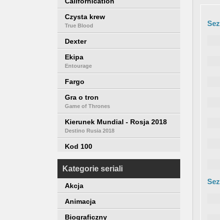
Californication
Czysta krew
Sez
True Blood
Dexter
Ekipa
Entourage
Fargo
Gra o tron
Game of Thrones
Kierunek Mundial - Rosja 2018
Destino Rusia 2018
Kod 100
100 Code
Kategorie seriali
Mad Men
Sez
Akcja
Miasteczko Twin Peaks
Twin Peaks
Animacja
Młody papież
Biograficzny