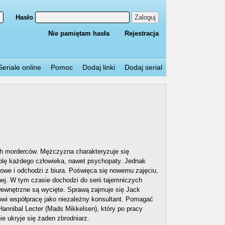
Hasło
Zaloguj
Nie pamiętam hasła
Rejestracja
Seriale online
Pomoc
Dodaj linki
Dodaj serial
ych morderców. Mężczyzna charakteryzuje się
rolę każdego człowieka, nawet psychopaty. Jednak
wowe i odchodzi z biura. Poświęca się nowemu zajęciu,
jnej. W tym czasie dochodzi do serii tajemniczych
 wewnętrzne są wycięte. Sprawą zajmuje się Jack
owi współpracę jako niezależny konsultant. Pomagać
Hannibal Lecter (Mads Mikkelsen), który po pracy
e ukryje się żaden zbrodniarz.