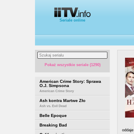
Seriale online
Pokaż wszystkie seriale (1290)
American Crime Story: Sprawa
O.J. Simpsona
American Crime Story
Ash kontra Martwe Zło
Ash vs. Evil Dead
Belle Epoque
Breaking Bad
oddaje