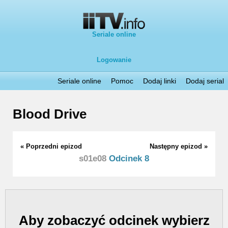
Seriale online
Logowanie
Seriale online
Pomoc
Dodaj linki
Dodaj serial
Blood Drive
« Poprzedni epizod
Następny epizod »
s01e08
Odcinek 8
Aby zobaczyć odcinek wybierz