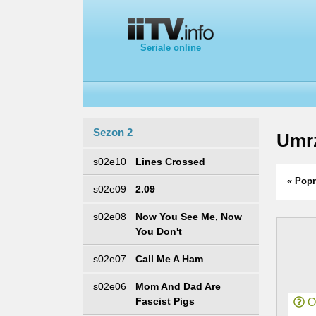
Seriale online
Sezon 2
Umrz
s02e10
Lines Crossed
« Popr
s02e09
2.09
s02e08
Now You See Me, Now
You Don't
s02e07
Call Me A Ham
s02e06
Mom And Dad Are
Fascist Pigs
Or