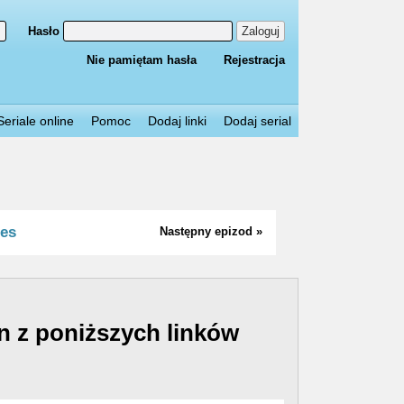
Hasło
Zaloguj
Nie pamiętam hasła
Rejestracja
Seriale online
Pomoc
Dodaj linki
Dodaj serial
ces
Następny epizod »
n z poniższych linków