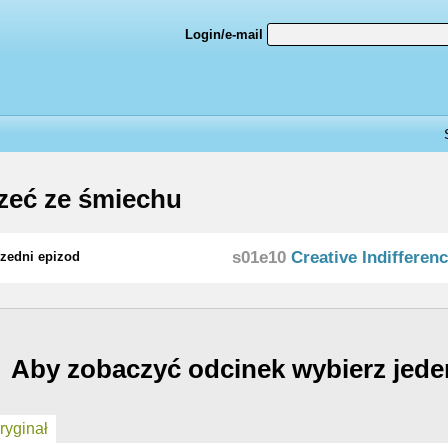
Login/e-mail
eć ze śmiechu
s01e10
Creative Indifferen
zedni epizod
Aby zobaczyć odcinek wybierz jede
yginał