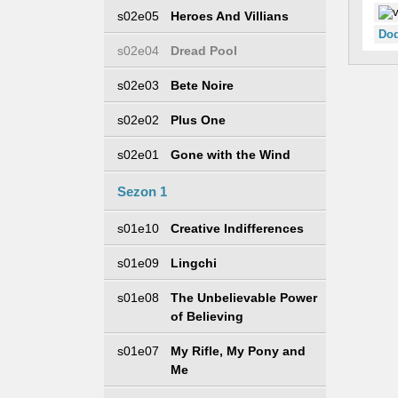
s02e05
Heroes And Villians
Dod
s02e04
Dread Pool
s02e03
Bete Noire
s02e02
Plus One
s02e01
Gone with the Wind
Sezon 1
s01e10
Creative Indifferences
s01e09
Lingchi
s01e08
The Unbelievable Power
of Believing
s01e07
My Rifle, My Pony and
Me