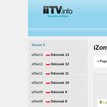
Seriale online
Sezon 5
iZo
s05e13
Odcinek 13
« Popr
s05e12
Odcinek 12
s05e11
Odcinek 11
s05e10
Odcinek 10
s05e09
Odcinek 9
s05e08
Odcinek 8
Le