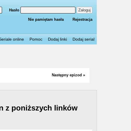
Hasło
Zaloguj
Nie pamiętam hasła
Rejestracja
Seriale online
Pomoc
Dodaj linki
Dodaj serial
Następny epizod »
n z poniższych linków