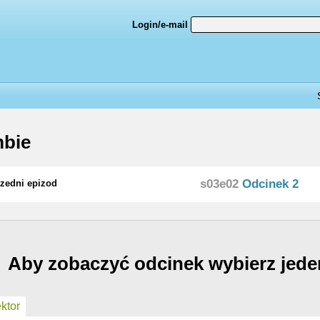
Login/e-mail
mbie
s03e02
Odcinek 2
zedni epizod
Aby zobaczyć odcinek wybierz jede
ktor