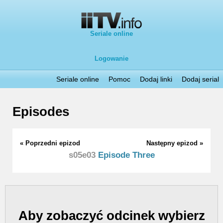
Seriale online
Logowanie
Seriale online
Pomoc
Dodaj linki
Dodaj serial
Episodes
« Poprzedni epizod
Następny epizod »
s05e03
Episode Three
Aby zobaczyć odcinek wybierz