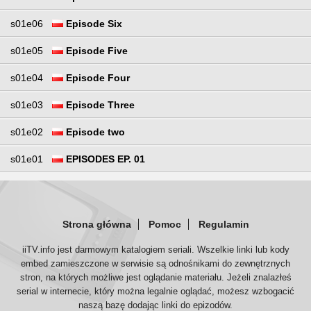
s01e06
Episode Six
s01e05
Episode Five
s01e04
Episode Four
s01e03
Episode Three
s01e02
Episode two
s01e01
EPISODES EP. 01
Strona główna
Pomoc
Regulamin
iiTV.info jest darmowym katalogiem seriali. Wszelkie linki lub kody
embed zamieszczone w serwisie są odnośnikami do zewnętrznych
stron, na których możliwe jest oglądanie materiału. Jeżeli znalazłeś
serial w internecie, który można legalnie oglądać, możesz wzbogacić
naszą bazę dodając linki do epizodów.