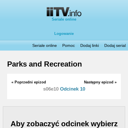
Seriale online
Logowanie
Seriale online
Pomoc
Dodaj linki
Dodaj serial
Parks and Recreation
« Poprzedni epizod
Następny epizod »
s06e10
Odcinek 10
Aby zobaczyć odcinek wybierz