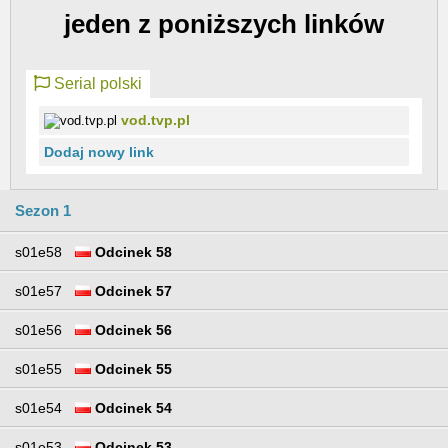
jeden z poniższych linków
Serial polski
vod.tvp.pl
Dodaj nowy link
Sezon 1
s01e58
Odcinek 58
s01e57
Odcinek 57
s01e56
Odcinek 56
s01e55
Odcinek 55
s01e54
Odcinek 54
s01e53
Odcinek 53