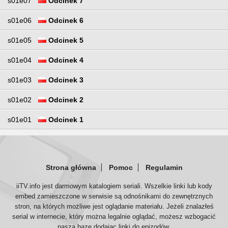
s01e07
Odcinek 7
s01e06
Odcinek 6
s01e05
Odcinek 5
s01e04
Odcinek 4
s01e03
Odcinek 3
s01e02
Odcinek 2
s01e01
Odcinek 1
Strona główna
Pomoc
Regulamin
iiTV.info jest darmowym katalogiem seriali. Wszelkie linki lub kody
embed zamieszczone w serwisie są odnośnikami do zewnętrznych
stron, na których możliwe jest oglądanie materiału. Jeżeli znalazłeś
serial w internecie, który można legalnie oglądać, możesz wzbogacić
naszą bazę dodając linki do epizodów.