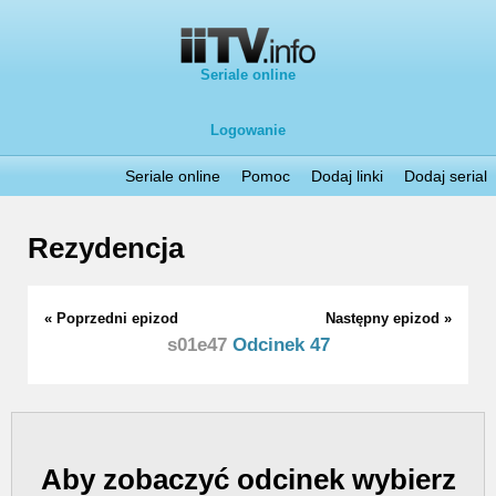
Seriale online
Logowanie
Seriale online
Pomoc
Dodaj linki
Dodaj serial
Rezydencja
« Poprzedni epizod
Następny epizod »
s01e47
Odcinek 47
Aby zobaczyć odcinek wybierz