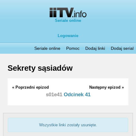
Seriale online
Logowanie
Seriale online
Pomoc
Dodaj linki
Dodaj serial
Sekrety sąsiadów
« Poprzedni epizod
Następny epizod »
s01e41
Odcinek 41
Wszystkie linki zostały usunięte.