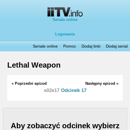
Seriale online
Logowanie
Seriale online
Pomoc
Dodaj linki
Dodaj serial
Lethal Weapon
« Poprzedni epizod
Następny epizod »
s02e17
Odcinek 17
Aby zobaczyć odcinek wybierz