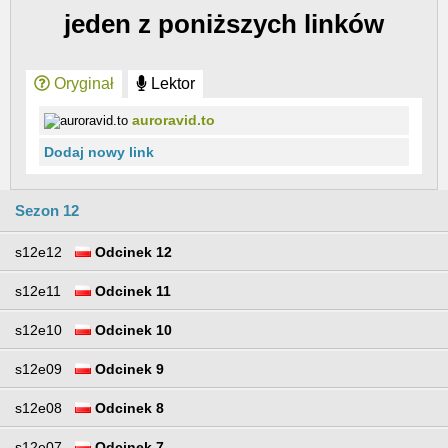
jeden z poniższych linków
Oryginał
Lektor
auroravid.to
Dodaj nowy link
Sezon 12
s12e12
Odcinek 12
s12e11
Odcinek 11
s12e10
Odcinek 10
s12e09
Odcinek 9
s12e08
Odcinek 8
s12e07
Odcinek 7