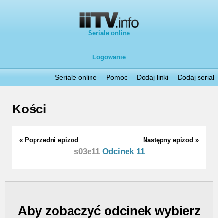
Seriale online
Logowanie
Seriale online
Pomoc
Dodaj linki
Dodaj serial
Kości
« Poprzedni epizod
Następny epizod »
s03e11
Odcinek 11
Aby zobaczyć odcinek wybierz