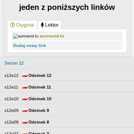
jeden z poniższych linków
Oryginał
Lektor
auroravid.to
Dodaj nowy link
Sezon 12
s12e12
Odcinek 12
s12e11
Odcinek 11
s12e10
Odcinek 10
s12e09
Odcinek 9
s12e08
Odcinek 8
s12e07
Odcinek 7