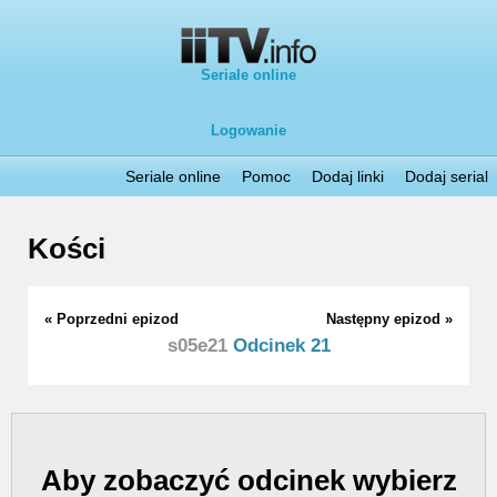
Seriale online
Logowanie
Seriale online
Pomoc
Dodaj linki
Dodaj serial
Kości
« Poprzedni epizod
Następny epizod »
s05e21
Odcinek 21
Aby zobaczyć odcinek wybierz