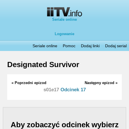
Seriale online
Logowanie
Seriale online
Pomoc
Dodaj linki
Dodaj serial
Designated Survivor
« Poprzedni epizod
Następny epizod »
s01e17
Odcinek 17
Aby zobaczyć odcinek wybierz