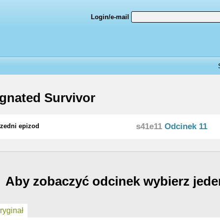
Login/e-mail
gnated Survivor
s41e11
Odcinek 11
zedni epizod
Aby zobaczyć odcinek wybierz jede
yginał