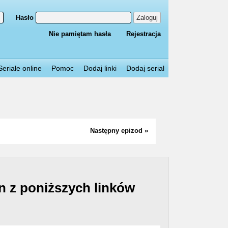
Hasło
Zaloguj
Nie pamiętam hasła
Rejestracja
Seriale online
Pomoc
Dodaj linki
Dodaj serial
Następny epizod »
n z poniższych linków