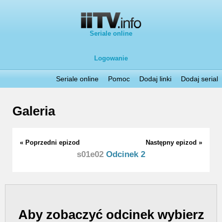
Seriale online
Logowanie
Seriale online
Pomoc
Dodaj linki
Dodaj serial
Galeria
« Poprzedni epizod
Następny epizod »
s01e02
Odcinek 2
Aby zobaczyć odcinek wybierz