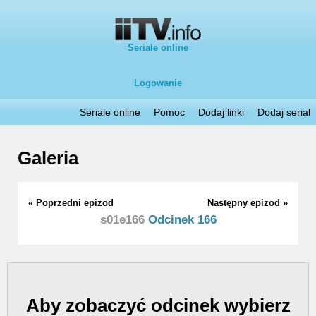
Seriale online
Logowanie
Seriale online
Pomoc
Dodaj linki
Dodaj serial
Galeria
« Poprzedni epizod
Następny epizod »
s01e166
Odcinek 166
Aby zobaczyć odcinek wybierz