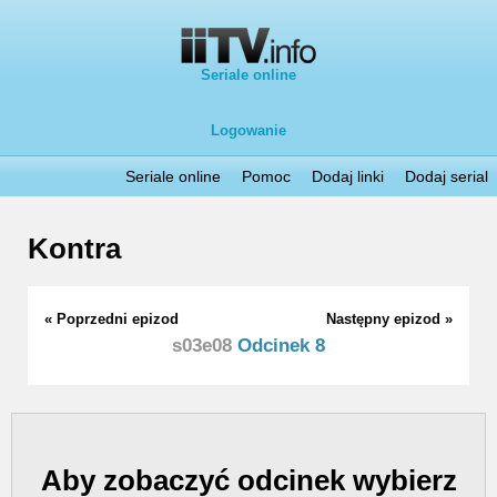
Seriale online
Logowanie
Seriale online
Pomoc
Dodaj linki
Dodaj serial
Kontra
« Poprzedni epizod
Następny epizod »
s03e08
Odcinek 8
Aby zobaczyć odcinek wybierz