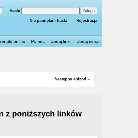
Hasło
Zaloguj
Nie pamiętam hasła
Rejestracja
Seriale online
Pomoc
Dodaj linki
Dodaj serial
Następny epizod »
n z poniższych linków