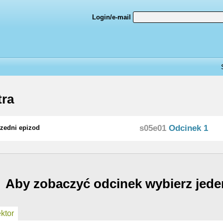
Login/e-mail
ra
s05e01
Odcinek 1
zedni epizod
Aby zobaczyć odcinek wybierz jede
ktor