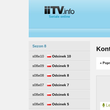
Seriale online
Sezon 8
Kont
s08e10
Odcinek 10
« Popr
s08e09
Odcinek 9
s08e08
Odcinek 8
s08e07
Odcinek 7
s08e06
Odcinek 6
s08e05
Odcinek 5
Le