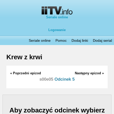
Seriale online
Logowanie
Seriale online
Pomoc
Dodaj linki
Dodaj serial
Krew z krwi
« Poprzedni epizod
Następny epizod »
s00e05
Odcinek 5
Aby zobaczyć odcinek wybierz