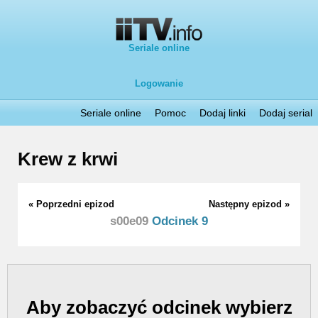
Seriale online
Logowanie
Seriale online
Pomoc
Dodaj linki
Dodaj serial
Krew z krwi
« Poprzedni epizod
Następny epizod »
s00e09
Odcinek 9
Aby zobaczyć odcinek wybierz