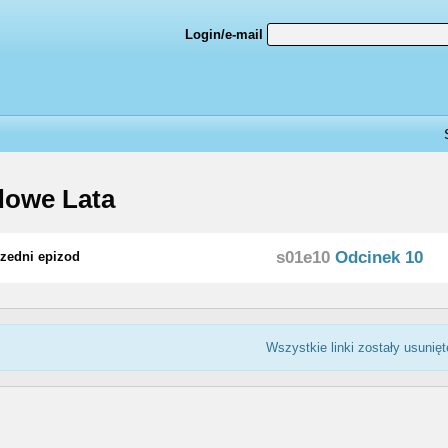
Login/e-mail
dowe Lata
s01e10
Odcinek 10
zedni epizod
Wszystkie linki zostały usunięt