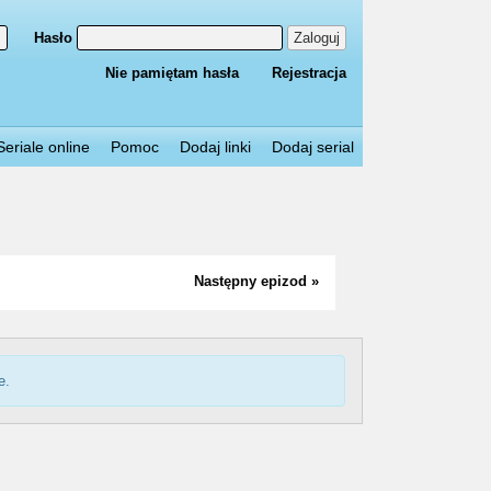
Hasło
Zaloguj
Nie pamiętam hasła
Rejestracja
Seriale online
Pomoc
Dodaj linki
Dodaj serial
Następny epizod »
e.