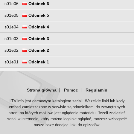
s01e06
Odcinek 6
s01e05
Odcinek 5
s01e04
Odcinek 4
s01e03
Odcinek 3
s01e02
Odcinek 2
s01e01
Odcinek 1
Strona główna
Pomoc
Regulamin
iiTV.info jest darmowym katalogiem seriali. Wszelkie linki lub kody
embed zamieszczone w serwisie są odnośnikami do zewnętrznych
stron, na których możliwe jest oglądanie materiału. Jeżeli znalazłeś
serial w internecie, który można legalnie oglądać, możesz wzbogacić
naszą bazę dodając linki do epizodów.