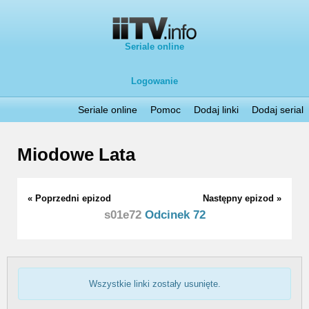
Seriale online
Logowanie
Seriale online
Pomoc
Dodaj linki
Dodaj serial
Miodowe Lata
« Poprzedni epizod
Następny epizod »
s01e72
Odcinek 72
Wszystkie linki zostały usunięte.