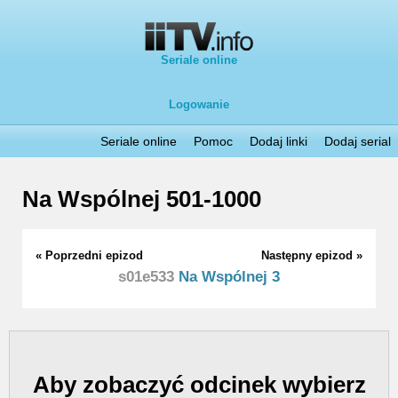
Seriale online
Logowanie
Seriale online
Pomoc
Dodaj linki
Dodaj serial
Na Wspólnej 501-1000
« Poprzedni epizod
Następny epizod »
s01e533
Na Wspólnej 3
Aby zobaczyć odcinek wybierz