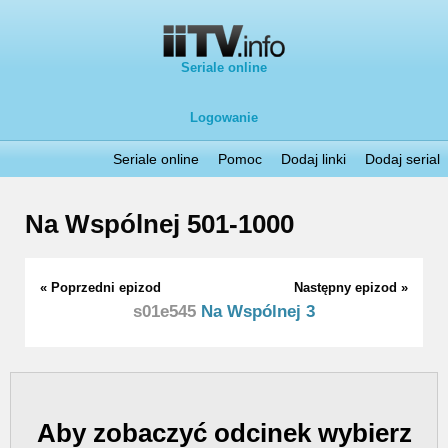
Seriale online
Logowanie
Seriale online
Pomoc
Dodaj linki
Dodaj serial
Na Wspólnej 501-1000
« Poprzedni epizod
Następny epizod »
s01e545
Na Wspólnej 3
Aby zobaczyć odcinek wybierz