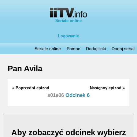
Seriale online
Logowanie
Seriale online
Pomoc
Dodaj linki
Dodaj serial
Pan Avila
« Poprzedni epizod
Następny epizod »
s01e06
Odcinek 6
Aby zobaczyć odcinek wybierz