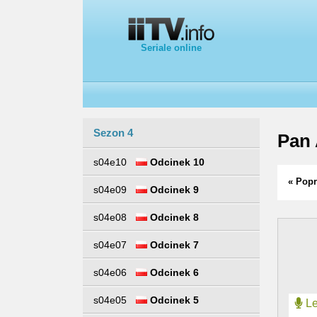
Seriale online
Sezon 4
Pan 
s04e10
Odcinek 10
« Popr
s04e09
Odcinek 9
s04e08
Odcinek 8
s04e07
Odcinek 7
s04e06
Odcinek 6
s04e05
Odcinek 5
Le