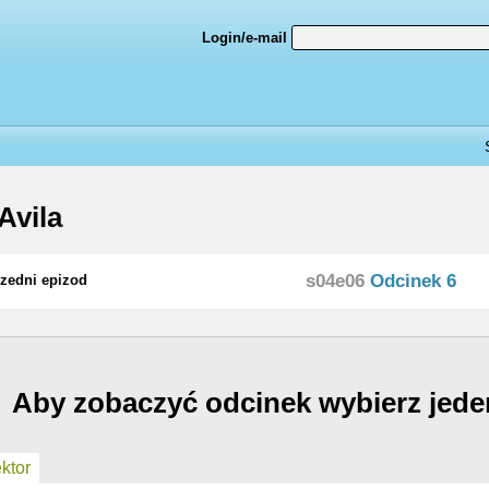
Login/e-mail
Avila
s04e06
Odcinek 6
zedni epizod
Aby zobaczyć odcinek wybierz jede
ktor