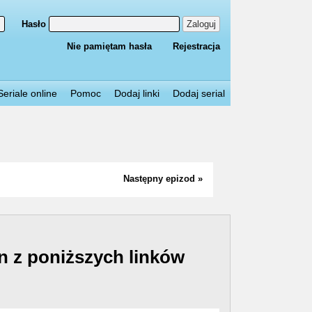
Hasło
Zaloguj
Nie pamiętam hasła
Rejestracja
Seriale online
Pomoc
Dodaj linki
Dodaj serial
Następny epizod »
n z poniższych linków