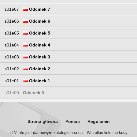
s01e07
Odcinek 7
s01e06
Odcinek 6
s01e05
Odcinek 5
s01e04
Odcinek 4
s01e03
Odcinek 3
s01e02
Odcinek 2
s01e01
Odcinek 1
s01e00
Odcinek 0
Strona główna
Pomoc
Regulamin
iiTV.info jest darmowym katalogiem seriali. Wszelkie linki lub kody