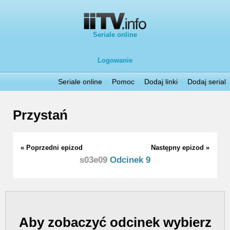
Seriale online
Logowanie
Seriale online
Pomoc
Dodaj linki
Dodaj serial
Przystań
« Poprzedni epizod
Następny epizod »
s03e09
Odcinek 9
Aby zobaczyć odcinek wybierz