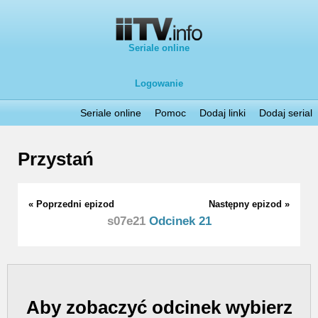
Seriale online
Logowanie
Seriale online
Pomoc
Dodaj linki
Dodaj serial
Przystań
« Poprzedni epizod
Następny epizod »
s07e21
Odcinek 21
Aby zobaczyć odcinek wybierz