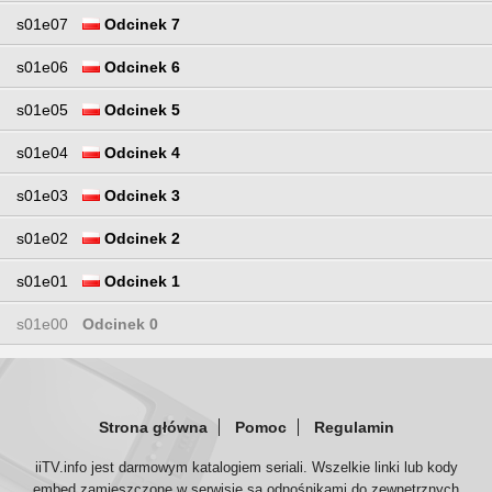
s01e07
Odcinek 7
s01e06
Odcinek 6
s01e05
Odcinek 5
s01e04
Odcinek 4
s01e03
Odcinek 3
s01e02
Odcinek 2
s01e01
Odcinek 1
s01e00
Odcinek 0
Strona główna
Pomoc
Regulamin
iiTV.info jest darmowym katalogiem seriali. Wszelkie linki lub kody
embed zamieszczone w serwisie są odnośnikami do zewnętrznych