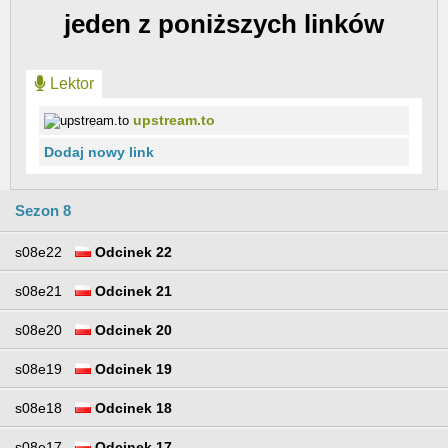
jeden z poniższych linków
Lektor
upstream.to
Dodaj nowy link
Sezon 8
s08e22
Odcinek 22
s08e21
Odcinek 21
s08e20
Odcinek 20
s08e19
Odcinek 19
s08e18
Odcinek 18
s08e17
Odcinek 17