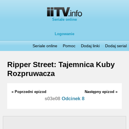
Seriale online
Logowanie
Seriale online
Pomoc
Dodaj linki
Dodaj serial
Ripper Street: Tajemnica Kuby
Rozpruwacza
« Poprzedni epizod
Następny epizod »
s03e08
Odcinek 8