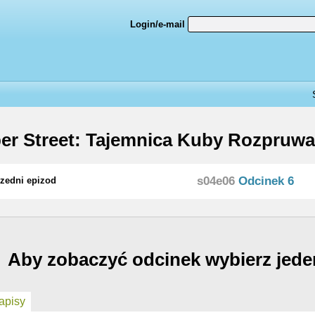
Login/e-mail
er Street: Tajemnica Kuby Rozpruw
s04e06
Odcinek 6
zedni epizod
Aby zobaczyć odcinek wybierz jede
pisy