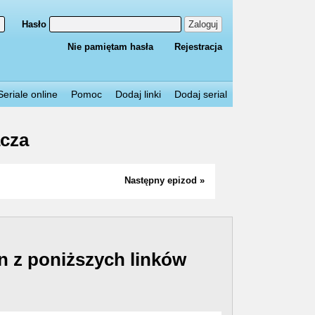
Hasło
Zaloguj
Nie pamiętam hasła
Rejestracja
Seriale online
Pomoc
Dodaj linki
Dodaj serial
acza
Następny epizod »
n z poniższych linków