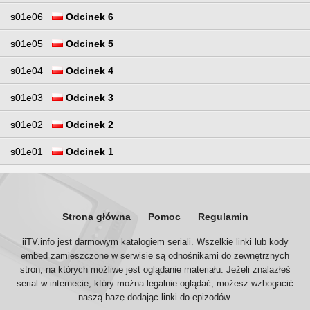
s01e06
Odcinek 6
s01e05
Odcinek 5
s01e04
Odcinek 4
s01e03
Odcinek 3
s01e02
Odcinek 2
s01e01
Odcinek 1
Strona główna
Pomoc
Regulamin
iiTV.info jest darmowym katalogiem seriali. Wszelkie linki lub kody
embed zamieszczone w serwisie są odnośnikami do zewnętrznych
stron, na których możliwe jest oglądanie materiału. Jeżeli znalazłeś
serial w internecie, który można legalnie oglądać, możesz wzbogacić
naszą bazę dodając linki do epizodów.