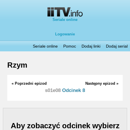
Seriale online
Logowanie
Seriale online
Pomoc
Dodaj linki
Dodaj serial
Rzym
« Poprzedni epizod
Następny epizod »
s01e08
Odcinek 8
Aby zobaczyć odcinek wybierz