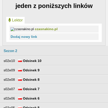
jeden z poniższych linków
Lektor
czasnakino.pl
Dodaj nowy link
Sezon 2
s02e10
Odcinek 10
s02e09
Odcinek 9
s02e08
Odcinek 8
s02e07
Odcinek 7
s02e06
Odcinek 6
s02e05
Odcinek 5