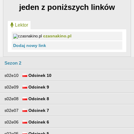
jeden z poniższych linków
Lektor
czasnakino.pl
Dodaj nowy link
Sezon 2
s02e10
Odcinek 10
s02e09
Odcinek 9
s02e08
Odcinek 8
s02e07
Odcinek 7
s02e06
Odcinek 6
s02e05
Odcinek 5