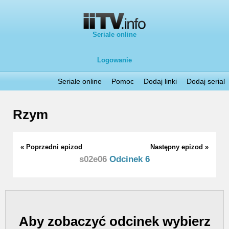
Seriale online
Logowanie
Seriale online
Pomoc
Dodaj linki
Dodaj serial
Rzym
« Poprzedni epizod
Następny epizod »
s02e06
Odcinek 6
Aby zobaczyć odcinek wybierz