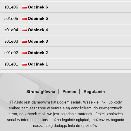
s01e06
Odcinek 6
s01e05
Odcinek 5
s01e04
Odcinek 4
s01e03
Odcinek 3
s01e02
Odcinek 2
s01e01
Odcinek 1
Strona główna
Pomoc
Regulamin
iiTV.info jest darmowym katalogiem seriali. Wszelkie linki lub kody
embed zamieszczone w serwisie są odnośnikami do zewnętrznych
stron, na których możliwe jest oglądanie materiału. Jeżeli znalazłeś
serial w internecie, który można legalnie oglądać, możesz wzbogacić
naszą bazę dodając linki do epizodów.