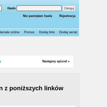
Hasło
Zaloguj
Nie pamiętam hasła
Rejestracja
Seriale online
Pomoc
Dodaj linki
Dodaj serial
u
Następny epizod »
n z poniższych linków