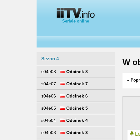
Seriale online
Sezon 4
W ob
s04e08
Odcinek 8
« Popr
s04e07
Odcinek 7
s04e06
Odcinek 6
s04e05
Odcinek 5
s04e04
Odcinek 4
s04e03
Odcinek 3
Le