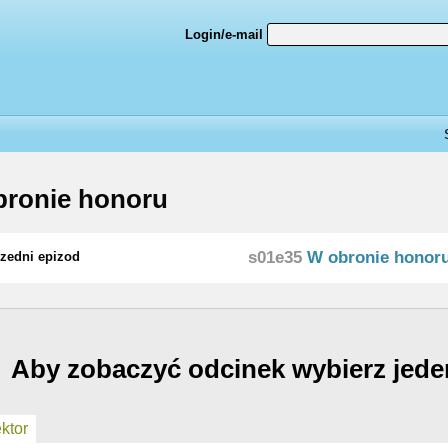
Login/e-mail
ronie honoru
s01e35
W obronie honor
zedni epizod
Aby zobaczyć odcinek wybierz jede
ktor