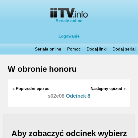
Seriale online
Logowanie
Seriale online
Pomoc
Dodaj linki
Dodaj serial
W obronie honoru
« Poprzedni epizod
Następny epizod »
s02e08
Odcinek 8
Aby zobaczyć odcinek wybierz