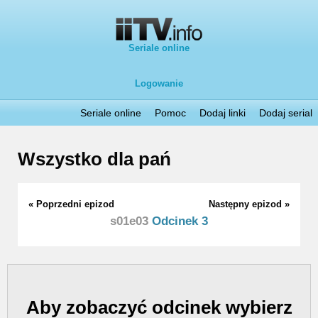
Seriale online
Logowanie
Seriale online
Pomoc
Dodaj linki
Dodaj serial
Wszystko dla pań
« Poprzedni epizod
Następny epizod »
s01e03
Odcinek 3
Aby zobaczyć odcinek wybierz