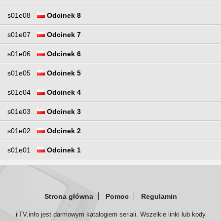
s01e08
Odcinek 8
s01e07
Odcinek 7
s01e06
Odcinek 6
s01e05
Odcinek 5
s01e04
Odcinek 4
s01e03
Odcinek 3
s01e02
Odcinek 2
s01e01
Odcinek 1
Strona główna
Pomoc
Regulamin
iiTV.info jest darmowym katalogiem seriali. Wszelkie linki lub kody