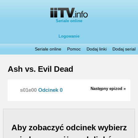
Seriale online
Logowanie
Seriale online
Pomoc
Dodaj linki
Dodaj serial
Ash vs. Evil Dead
Następny epizod »
s01e00
Odcinek 0
Aby zobaczyć odcinek wybierz